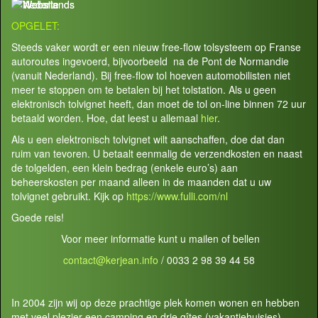
OPGELET:
Steeds vaker wordt er een nieuw free-flow tolsysteem op Franse
autoroutes ingevoerd, bijvoorbeeld na de Pont de Normandie
(vanuit Nederland). Bij free-flow tol hoeven automobilisten niet
meer te stoppen om te betalen bij het tolstation. Als u geen
elektronisch tolvignet heeft, dan moet de tol on-line binnen 72 uur
betaald worden. Hoe, dat leest u allemaal
hier
.
Als u een elektronisch tolvignet wilt aanschaffen, doe dat dan
ruim van tevoren. U betaalt eenmalig de verzendkosten en naast
de tolgelden, een klein bedrag (enkele euro’s) aan
beheerskosten per maand alleen in de maanden dat u uw
tolvignet gebruikt. Kijk op
https://www.fulli.com/nl
Goede reis!
Voor meer informatie kunt u mailen of bellen
contact@kerjean.info
/ 0033 2 98 39 44 58
In 2004 zijn wij op deze prachtige plek komen wonen en hebben
met veel plezier een camping en drie gîtes (vakantiehuisjes)