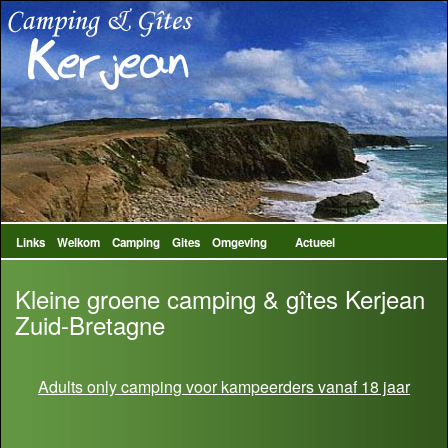
Links
Welkom
Camping
Gites
Omgeving
Actueel
Kleine groene camping & gîtes Kerjean
Zuid-Bretagne
Adults only camping voor kampeerders vanaf 18 jaar