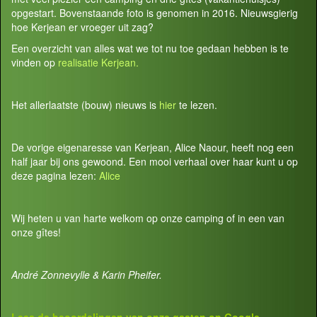
opgestart. Bovenstaande foto is genomen in 2016. Nieuwsgierig
hoe Kerjean er vroeger uit zag?
Een overzicht van alles wat we tot nu toe gedaan hebben is te
vinden op
realisatie Kerjean.
Het allerlaatste (bouw) nieuws is
hier
te lezen.
De vorige eigenaresse van Kerjean, Alice Naour, heeft nog een
half jaar bij ons gewoond. Een mooi verhaal over haar kunt u op
deze pagina lezen:
Alice
Wij heten u van harte welkom op onze camping of in een van
onze gîtes!
André Zonnevylle & Karin Pheifer.
Lees de beoordelingen van onze gasten op
Google