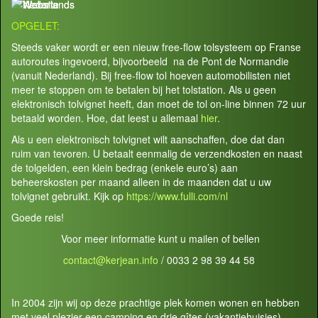
OPGELET:
Steeds vaker wordt er een nieuw free-flow tolsysteem op Franse
autoroutes ingevoerd, bijvoorbeeld na de Pont de Normandie
(vanuit Nederland). Bij free-flow tol hoeven automobilisten niet
meer te stoppen om te betalen bij het tolstation. Als u geen
elektronisch tolvignet heeft, dan moet de tol on-line binnen 72 uur
betaald worden. Hoe, dat leest u allemaal
hier
.
Als u een elektronisch tolvignet wilt aanschaffen, doe dat dan
ruim van tevoren. U betaalt eenmalig de verzendkosten en naast
de tolgelden, een klein bedrag (enkele euro’s) aan
beheerskosten per maand alleen in de maanden dat u uw
tolvignet gebruikt. Kijk op
https://www.fulli.com/nl
Goede reis!
Voor meer informatie kunt u mailen of bellen
contact@kerjean.info
/ 0033 2 98 39 44 58
In 2004 zijn wij op deze prachtige plek komen wonen en hebben
met veel plezier een camping en drie gîtes (vakantiehuisjes)