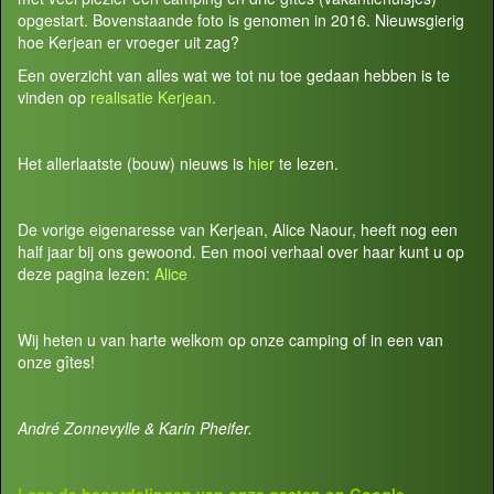
opgestart. Bovenstaande foto is genomen in 2016. Nieuwsgierig
hoe Kerjean er vroeger uit zag?
Een overzicht van alles wat we tot nu toe gedaan hebben is te
vinden op
realisatie Kerjean.
Het allerlaatste (bouw) nieuws is
hier
te lezen.
De vorige eigenaresse van Kerjean, Alice Naour, heeft nog een
half jaar bij ons gewoond. Een mooi verhaal over haar kunt u op
deze pagina lezen:
Alice
Wij heten u van harte welkom op onze camping of in een van
onze gîtes!
André Zonnevylle & Karin Pheifer.
Lees de beoordelingen van onze gasten op
Google