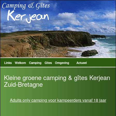
Links
Welkom
Camping
Gites
Omgeving
Actueel
Kleine groene camping & gîtes Kerjean
Zuid-Bretagne
Adults only camping voor kampeerders vanaf 18 jaar