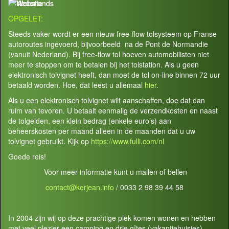
OPGELET:
Steeds vaker wordt er een nieuw free-flow tolsysteem op Franse
autoroutes ingevoerd, bijvoorbeeld na de Pont de Normandie
(vanuit Nederland). Bij free-flow tol hoeven automobilisten niet
meer te stoppen om te betalen bij het tolstation. Als u geen
elektronisch tolvignet heeft, dan moet de tol on-line binnen 72 uur
betaald worden. Hoe, dat leest u allemaal
hier
.
Als u een elektronisch tolvignet wilt aanschaffen, doe dat dan
ruim van tevoren. U betaalt eenmalig de verzendkosten en naast
de tolgelden, een klein bedrag (enkele euro’s) aan
beheerskosten per maand alleen in de maanden dat u uw
tolvignet gebruikt. Kijk op
https://www.fulli.com/nl
Goede reis!
Voor meer informatie kunt u mailen of bellen
contact@kerjean.info
/ 0033 2 98 39 44 58
In 2004 zijn wij op deze prachtige plek komen wonen en hebben
met veel plezier een camping en drie gîtes (vakantiehuisjes)