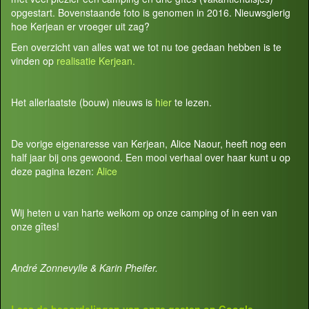
opgestart. Bovenstaande foto is genomen in 2016. Nieuwsgierig
hoe Kerjean er vroeger uit zag?
Een overzicht van alles wat we tot nu toe gedaan hebben is te
vinden op
realisatie Kerjean.
Het allerlaatste (bouw) nieuws is
hier
te lezen.
De vorige eigenaresse van Kerjean, Alice Naour, heeft nog een
half jaar bij ons gewoond. Een mooi verhaal over haar kunt u op
deze pagina lezen:
Alice
Wij heten u van harte welkom op onze camping of in een van
onze gîtes!
André Zonnevylle & Karin Pheifer.
Lees de beoordelingen van onze gasten op
Google