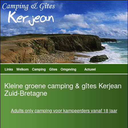
Links
Welkom
Camping
Gites
Omgeving
Actueel
Kleine groene camping & gîtes Kerjean
Zuid-Bretagne
Adults only camping voor kampeerders vanaf 18 jaar