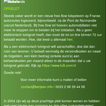
OPGELET:
Steeds vaker wordt er een nieuw free-flow tolsysteem op Franse
autoroutes ingevoerd, bijvoorbeeld na de Pont de Normandie
(vanuit Nederland). Bij free-flow tol hoeven automobilisten niet
meer te stoppen om te betalen bij het tolstation. Als u geen
elektronisch tolvignet heeft, dan moet de tol on-line binnen 72 uur
betaald worden. Hoe, dat leest u allemaal
hier
.
Als u een elektronisch tolvignet wilt aanschaffen, doe dat dan
ruim van tevoren. U betaalt eenmalig de verzendkosten en naast
de tolgelden, een klein bedrag (enkele euro’s) aan
beheerskosten per maand alleen in de maanden dat u uw
tolvignet gebruikt. Kijk op
https://www.fulli.com/nl
Goede reis!
Voor meer informatie kunt u mailen of bellen
contact@kerjean.info
/ 0033 2 98 39 44 58
In 2004 zijn wij op deze prachtige plek komen wonen en hebben
met veel plezier een camping en drie gîtes (vakantiehuisjes)