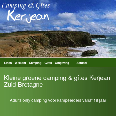
Links
Welkom
Camping
Gites
Omgeving
Actueel
Kleine groene camping & gîtes Kerjean
Zuid-Bretagne
Adults only camping voor kampeerders vanaf 18 jaar