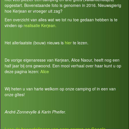
opgestart. Bovenstaande foto is genomen in 2016. Nieuwsgierig
hoe Kerjean er vroeger uit zag?
Een overzicht van alles wat we tot nu toe gedaan hebben is te
vinden op
realisatie Kerjean.
Het allerlaatste (bouw) nieuws is
hier
te lezen.
De vorige eigenaresse van Kerjean, Alice Naour, heeft nog een
half jaar bij ons gewoond. Een mooi verhaal over haar kunt u op
deze pagina lezen:
Alice
Wij heten u van harte welkom op onze camping of in een van
onze gîtes!
André Zonnevylle & Karin Pheifer.
Lees de beoordelingen van onze gasten op
Google