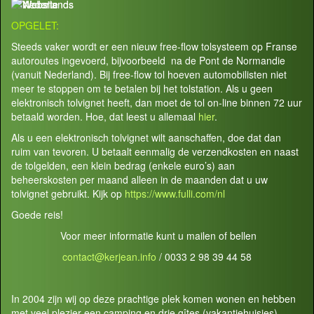
OPGELET:
Steeds vaker wordt er een nieuw free-flow tolsysteem op Franse
autoroutes ingevoerd, bijvoorbeeld na de Pont de Normandie
(vanuit Nederland). Bij free-flow tol hoeven automobilisten niet
meer te stoppen om te betalen bij het tolstation. Als u geen
elektronisch tolvignet heeft, dan moet de tol on-line binnen 72 uur
betaald worden. Hoe, dat leest u allemaal
hier
.
Als u een elektronisch tolvignet wilt aanschaffen, doe dat dan
ruim van tevoren. U betaalt eenmalig de verzendkosten en naast
de tolgelden, een klein bedrag (enkele euro’s) aan
beheerskosten per maand alleen in de maanden dat u uw
tolvignet gebruikt. Kijk op
https://www.fulli.com/nl
Goede reis!
Voor meer informatie kunt u mailen of bellen
contact@kerjean.info
/ 0033 2 98 39 44 58
In 2004 zijn wij op deze prachtige plek komen wonen en hebben
met veel plezier een camping en drie gîtes (vakantiehuisjes)