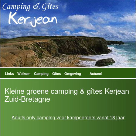
Links
Welkom
Camping
Gites
Omgeving
Actueel
Kleine groene camping & gîtes Kerjean
Zuid-Bretagne
Adults only camping voor kampeerders vanaf 18 jaar