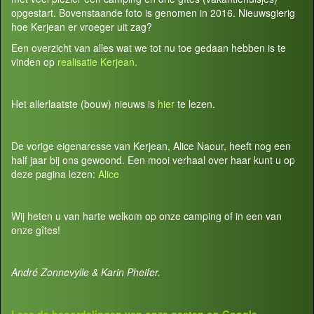
opgestart. Bovenstaande foto is genomen in 2016. Nieuwsgierig
hoe Kerjean er vroeger uit zag?
Een overzicht van alles wat we tot nu toe gedaan hebben is te
vinden op
realisatie Kerjean.
Het allerlaatste (bouw) nieuws is
hier
te lezen.
De vorige eigenaresse van Kerjean, Alice Naour, heeft nog een
half jaar bij ons gewoond. Een mooi verhaal over haar kunt u op
deze pagina lezen:
Alice
Wij heten u van harte welkom op onze camping of in een van
onze gîtes!
André Zonnevylle & Karin Pheifer.
Lees de beoordelingen van onze gasten op
Google