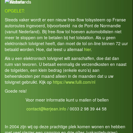
OPGELET:
Steeds vaker wordt er een nieuw free-flow tolsysteem op Franse
autoroutes ingevoerd, bijvoorbeeld na de Pont de Normandie
(vanuit Nederland). Bij free-flow tol hoeven automobilisten niet
meer te stoppen om te betalen bij het tolstation. Als u geen
elektronisch tolvignet heeft, dan moet de tol on-line binnen 72 uur
betaald worden. Hoe, dat leest u allemaal
hier
.
Als u een elektronisch tolvignet wilt aanschaffen, doe dat dan
ruim van tevoren. U betaalt eenmalig de verzendkosten en naast
de tolgelden, een klein bedrag (enkele euro’s) aan
beheerskosten per maand alleen in de maanden dat u uw
tolvignet gebruikt. Kijk op
https://www.fulli.com/nl
Goede reis!
Voor meer informatie kunt u mailen of bellen
contact@kerjean.info
/ 0033 2 98 39 44 58
In 2004 zijn wij op deze prachtige plek komen wonen en hebben
met veel plezier een camping en drie gîtes (vakantiehuisjes)