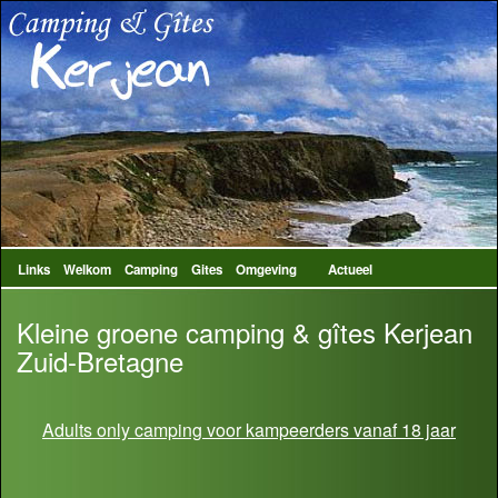
Links
Welkom
Camping
Gites
Omgeving
Actueel
Kleine groene camping & gîtes Kerjean
Zuid-Bretagne
Adults only camping voor kampeerders vanaf 18 jaar