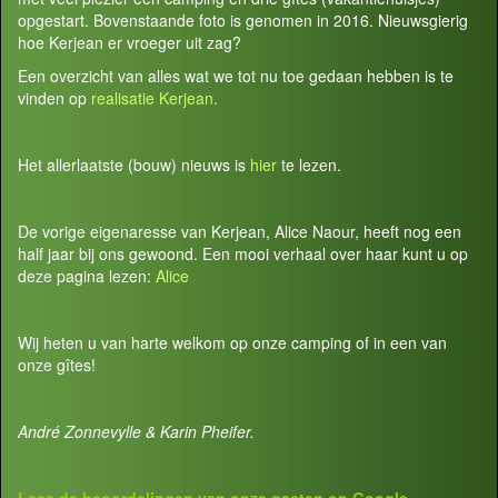
opgestart. Bovenstaande foto is genomen in 2016. Nieuwsgierig
hoe Kerjean er vroeger uit zag?
Een overzicht van alles wat we tot nu toe gedaan hebben is te
vinden op
realisatie Kerjean.
Het allerlaatste (bouw) nieuws is
hier
te lezen.
De vorige eigenaresse van Kerjean, Alice Naour, heeft nog een
half jaar bij ons gewoond. Een mooi verhaal over haar kunt u op
deze pagina lezen:
Alice
Wij heten u van harte welkom op onze camping of in een van
onze gîtes!
André Zonnevylle & Karin Pheifer.
Lees de beoordelingen van onze gasten op
Google