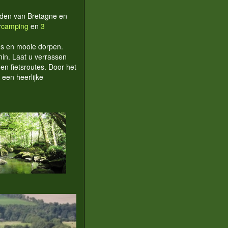
uiden van Bretagne en
r
camping
en
3
jes en mooie dorpen.
min. Laat u verrassen
en fietsroutes. Door het
 een heerlijke