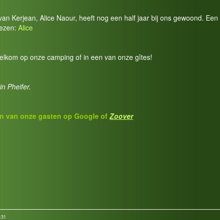
an Kerjean, Alice Naour, heeft nog een half jaar bij ons gewoond. Een
lezen:
Alice
welkom op onze camping of in een van onze gîtes!
n Pheifer.
n van onze gasten op
Google of
Z
o
over
:31