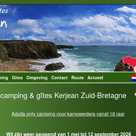
ping
Gites
Omgeving
Contact
Route
Actueel
 camping & gîtes Kerjean Zuid-Bretagne
Adults only camping voor kampeerders vanaf 18 jaar
Wij zijn weer geopend van 1 mei tot 12 september 2026