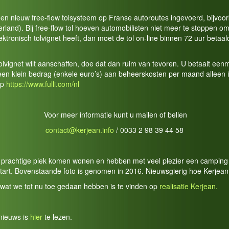
een nieuw free-flow tolsysteem op Franse autoroutes ingevoerd, bijvoo
land). Bij free-flow tol hoeven automobilisten niet meer te stoppen om 
lektronisch tolvignet heeft, dan moet de tol on-line binnen 72 uur betaa
tolvignet wilt aanschaffen, doe dat dan ruim van tevoren. U betaalt ee
 een klein bedrag (enkele euro’s) aan beheerskosten per maand alleen
op
https://www.fulli.com/nl
Voor meer informatie kunt u mailen of bellen
contact@kerjean.info
/ 0033 2 98 39 44 58
ze prachtige plek komen wonen en hebben met veel plezier een camping 
tart. Bovenstaande foto is genomen in 2016. Nieuwsgierig hoe Kerjean 
 wat we tot nu toe gedaan hebben is te vinden op
realisatie Kerjean.
nieuws is
hier
te lezen.