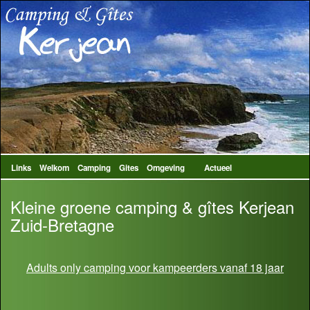
Links
Welkom
Camping
Gites
Omgeving
Actueel
Kleine groene camping & gîtes Kerjean
Zuid-Bretagne
Adults only camping voor kampeerders vanaf 18 jaar