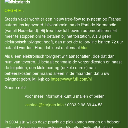
OPGELET:
Steeds vaker wordt er een nieuw free-flow tolsysteem op Franse
autoroutes ingevoerd, bijvoorbeeld na de Pont de Normandie
(vanuit Nederland). Bij free-flow tol hoeven automobilisten niet
meer te stoppen om te betalen bij het tolstation. Als u geen
elektronisch tolvignet heeft, dan moet de tol on-line binnen 72 uur
betaald worden. Hoe, dat leest u allemaal
hier
.
Als u een elektronisch tolvignet wilt aanschaffen, doe dat dan
ruim van tevoren. U betaalt eenmalig de verzendkosten en naast
de tolgelden, een klein bedrag (enkele euro’s) aan
beheerskosten per maand alleen in de maanden dat u uw
tolvignet gebruikt. Kijk op
https://www.fulli.com/nl
Goede reis!
Voor meer informatie kunt u mailen of bellen
contact@kerjean.info
/ 0033 2 98 39 44 58
In 2004 zijn wij op deze prachtige plek komen wonen en hebben
met veel plezier een camping en drie gîtes (vakantiehuisjes)