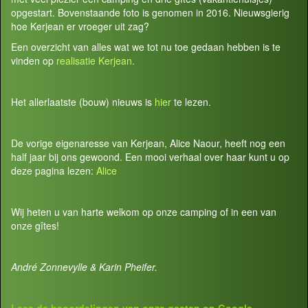
opgestart. Bovenstaande foto is genomen in 2016. Nieuwsgierig
hoe Kerjean er vroeger uit zag?
Een overzicht van alles wat we tot nu toe gedaan hebben is te
vinden op
realisatie Kerjean.
Het allerlaatste (bouw) nieuws is
hier
te lezen.
De vorige eigenaresse van Kerjean, Alice Naour, heeft nog een
half jaar bij ons gewoond. Een mooi verhaal over haar kunt u op
deze pagina lezen:
Alice
Wij heten u van harte welkom op onze camping of in een van
onze gîtes!
André Zonnevylle & Karin Pheifer.
Lees de beoordelingen van onze gasten op
Google