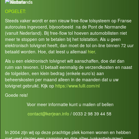
OPGELET:
Steeds vaker wordt er een nieuw free-flow tolsysteem op Franse
autoroutes ingevoerd, bijvoorbeeld na de Pont de Normandie
(vanuit Nederland). Bij free-flow tol hoeven automobilisten niet
meer te stoppen om te betalen bij het tolstation. Als u geen
elektronisch tolvignet heeft, dan moet de tol on-line binnen 72 uur
betaald worden. Hoe, dat leest u allemaal
hier
.
Als u een elektronisch tolvignet wilt aanschaffen, doe dat dan
ruim van tevoren. U betaalt eenmalig de verzendkosten en naast
de tolgelden, een klein bedrag (enkele euro’s) aan
beheerskosten per maand alleen in de maanden dat u uw
tolvignet gebruikt. Kijk op
https://www.fulli.com/nl
Goede reis!
Voor meer informatie kunt u mailen of bellen
contact@kerjean.info
/ 0033 2 98 39 44 58
In 2004 zijn wij op deze prachtige plek komen wonen en hebben
met veel plezier een camping en drie gîtes (vakantiehuisjes)