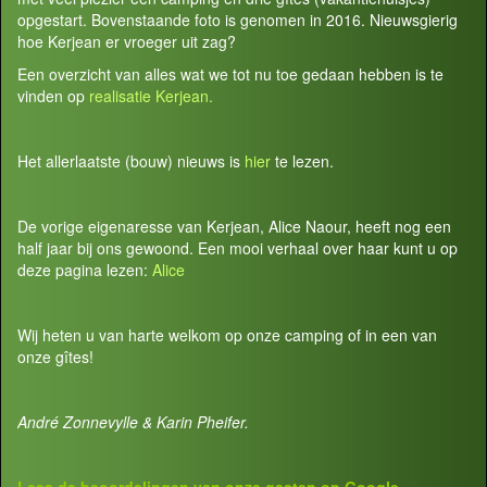
opgestart. Bovenstaande foto is genomen in 2016. Nieuwsgierig
hoe Kerjean er vroeger uit zag?
Een overzicht van alles wat we tot nu toe gedaan hebben is te
vinden op
realisatie Kerjean.
Het allerlaatste (bouw) nieuws is
hier
te lezen.
De vorige eigenaresse van Kerjean, Alice Naour, heeft nog een
half jaar bij ons gewoond. Een mooi verhaal over haar kunt u op
deze pagina lezen:
Alice
Wij heten u van harte welkom op onze camping of in een van
onze gîtes!
André Zonnevylle & Karin Pheifer.
Lees de beoordelingen van onze gasten op
Google