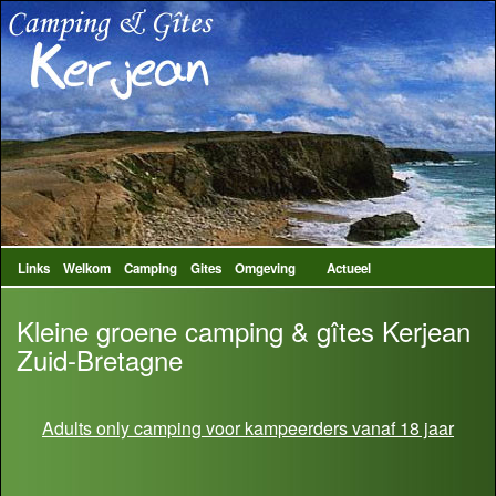
Links
Welkom
Camping
Gites
Omgeving
Actueel
Kleine groene camping & gîtes Kerjean
Zuid-Bretagne
Adults only camping voor kampeerders vanaf 18 jaar