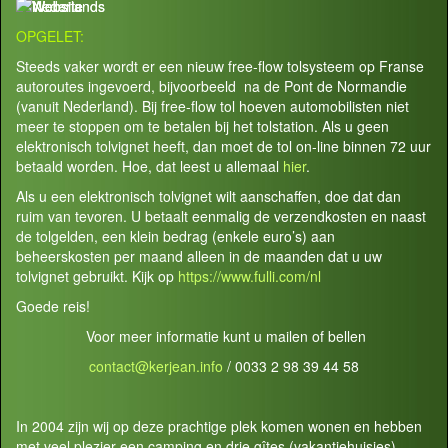
OPGELET:
Steeds vaker wordt er een nieuw free-flow tolsysteem op Franse
autoroutes ingevoerd, bijvoorbeeld na de Pont de Normandie
(vanuit Nederland). Bij free-flow tol hoeven automobilisten niet
meer te stoppen om te betalen bij het tolstation. Als u geen
elektronisch tolvignet heeft, dan moet de tol on-line binnen 72 uur
betaald worden. Hoe, dat leest u allemaal
hier
.
Als u een elektronisch tolvignet wilt aanschaffen, doe dat dan
ruim van tevoren. U betaalt eenmalig de verzendkosten en naast
de tolgelden, een klein bedrag (enkele euro’s) aan
beheerskosten per maand alleen in de maanden dat u uw
tolvignet gebruikt. Kijk op
https://www.fulli.com/nl
Goede reis!
Voor meer informatie kunt u mailen of bellen
contact@kerjean.info
/ 0033 2 98 39 44 58
In 2004 zijn wij op deze prachtige plek komen wonen en hebben
met veel plezier een camping en drie gîtes (vakantiehuisjes)