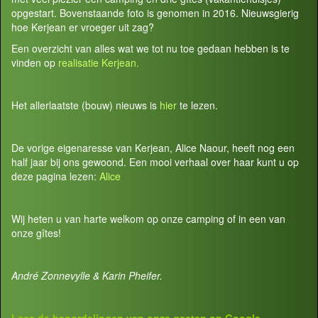
opgestart. Bovenstaande foto is genomen in 2016. Nieuwsgierig
hoe Kerjean er vroeger uit zag?
Een overzicht van alles wat we tot nu toe gedaan hebben is te
vinden op
realisatie Kerjean.
Het allerlaatste (bouw) nieuws is
hier
te lezen.
De vorige eigenaresse van Kerjean, Alice Naour, heeft nog een
half jaar bij ons gewoond. Een mooi verhaal over haar kunt u op
deze pagina lezen:
Alice
Wij heten u van harte welkom op onze camping of in een van
onze gîtes!
André Zonnevylle & Karin Pheifer.
Lees de beoordelingen van onze gasten op
Google