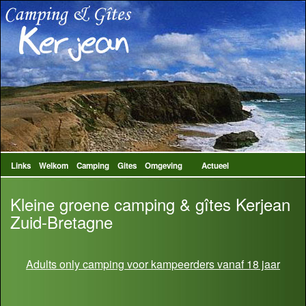
Links
Welkom
Camping
Gites
Omgeving
Actueel
Kleine groene camping & gîtes Kerjean
Zuid-Bretagne
Adults only camping voor kampeerders vanaf 18 jaar