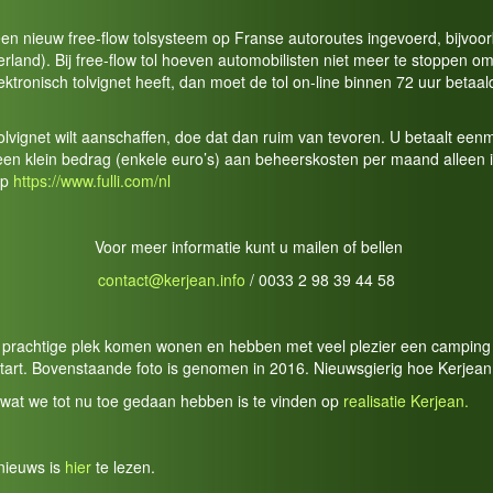
een nieuw free-flow tolsysteem op Franse autoroutes ingevoerd, bijvoo
land). Bij free-flow tol hoeven automobilisten niet meer te stoppen om 
lektronisch tolvignet heeft, dan moet de tol on-line binnen 72 uur betaa
tolvignet wilt aanschaffen, doe dat dan ruim van tevoren. U betaalt ee
 een klein bedrag (enkele euro’s) aan beheerskosten per maand alleen
op
https://www.fulli.com/nl
Voor meer informatie kunt u mailen of bellen
contact@kerjean.info
/ 0033 2 98 39 44 58
ze prachtige plek komen wonen en hebben met veel plezier een camping 
tart. Bovenstaande foto is genomen in 2016. Nieuwsgierig hoe Kerjean 
 wat we tot nu toe gedaan hebben is te vinden op
realisatie Kerjean.
nieuws is
hier
te lezen.