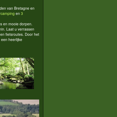
uiden van Bretagne en
r
camping
en
3
jes en mooie dorpen.
min. Laat u verrassen
en fietsroutes. Door het
 een heerlijke