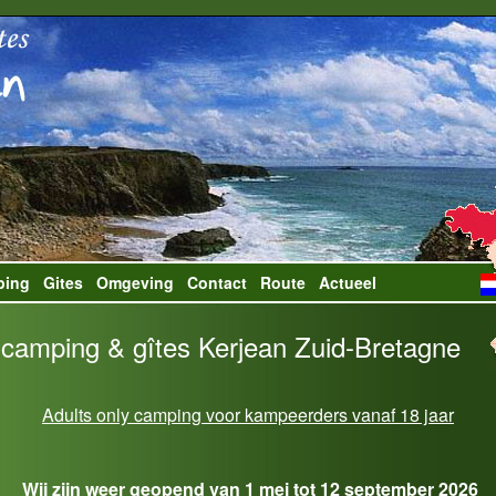
ping
Gites
Omgeving
Contact
Route
Actueel
 camping & gîtes Kerjean Zuid-Bretagne
Adults only camping voor kampeerders vanaf 18 jaar
Wij zijn weer geopend van 1 mei tot 12 september 2026