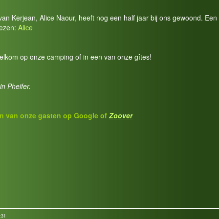
an Kerjean, Alice Naour, heeft nog een half jaar bij ons gewoond. Een
lezen:
Alice
welkom op onze camping of in een van onze gîtes!
n Pheifer.
n van onze gasten op
Google of
Z
o
over
:31