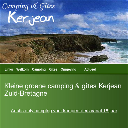
Links
Welkom
Camping
Gites
Omgeving
Actueel
Kleine groene camping & gîtes Kerjean
Zuid-Bretagne
Adults only camping voor kampeerders vanaf 18 jaar