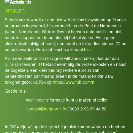
OPGELET:
Steeds vaker wordt er een nieuw free-flow tolsysteem op Franse
autoroutes ingevoerd, bijvoorbeeld na de Pont de Normandie
(vanuit Nederland). Bij free-flow tol hoeven automobilisten niet
meer te stoppen om te betalen bij het tolstation. Als u geen
elektronisch tolvignet heeft, dan moet de tol on-line binnen 72 uur
betaald worden. Hoe, dat leest u allemaal
hier
.
Als u een elektronisch tolvignet wilt aanschaffen, doe dat dan
ruim van tevoren. U betaalt eenmalig de verzendkosten en naast
de tolgelden, een klein bedrag (enkele euro’s) aan
beheerskosten per maand alleen in de maanden dat u uw
tolvignet gebruikt. Kijk op
https://www.fulli.com/nl
Goede reis!
Voor meer informatie kunt u mailen of bellen
contact@kerjean.info
/ 0033 2 98 39 44 58
In 2004 zijn wij op deze prachtige plek komen wonen en hebben
met veel plezier een camping en drie gîtes (vakantiehuisjes)