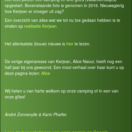
opgestart. Bovenstaande foto is genomen in 2016. Nieuwsgierig
hoe Kerjean er vroeger uit zag?
Een overzicht van alles wat we tot nu toe gedaan hebben is te
vinden op
realisatie Kerjean.
Het allerlaatste (bouw) nieuws is
hier
te lezen.
De vorige eigenaresse van Kerjean, Alice Naour, heeft nog een
half jaar bij ons gewoond. Een mooi verhaal over haar kunt u op
deze pagina lezen:
Alice
Wij heten u van harte welkom op onze camping of in een van
onze gîtes!
André Zonnevylle & Karin Pheifer.
Lees de beoordelingen van onze gasten op
Google