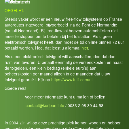
OPGELET:
Steeds vaker wordt er een nieuw free-flow tolsysteem op Franse
autoroutes ingevoerd, bijvoorbeeld na de Pont de Normandie
(vanuit Nederland). Bij free-flow tol hoeven automobilisten niet
meer te stoppen om te betalen bij het tolstation. Als u geen
elektronisch tolvignet heeft, dan moet de tol on-line binnen 72 uur
betaald worden. Hoe, dat leest u allemaal
hier
.
Als u een elektronisch tolvignet wilt aanschaffen, doe dat dan
ruim van tevoren. U betaalt eenmalig de verzendkosten en naast
de tolgelden, een klein bedrag (enkele euro’s) aan
beheerskosten per maand alleen in de maanden dat u uw
tolvignet gebruikt. Kijk op
https://www.fulli.com/nl
Goede reis!
Voor meer informatie kunt u mailen of bellen
contact@kerjean.info
/ 0033 2 98 39 44 58
In 2004 zijn wij op deze prachtige plek komen wonen en hebben
met veel plezier een camping en drie gîtes (vakantiehuisjes)