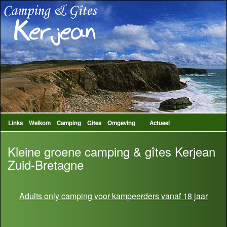
Links
Welkom
Camping
Gites
Omgeving
Actueel
Kleine groene camping & gîtes Kerjean
Zuid-Bretagne
Adults only camping voor kampeerders vanaf 18 jaar