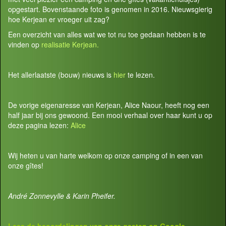
opgestart. Bovenstaande foto is genomen in 2016. Nieuwsgierig
hoe Kerjean er vroeger uit zag?
Een overzicht van alles wat we tot nu toe gedaan hebben is te
vinden op
realisatie Kerjean.
Het allerlaatste (bouw) nieuws is
hier
te lezen.
De vorige eigenaresse van Kerjean, Alice Naour, heeft nog een
half jaar bij ons gewoond. Een mooi verhaal over haar kunt u op
deze pagina lezen:
Alice
Wij heten u van harte welkom op onze camping of in een van
onze gîtes!
André Zonnevylle & Karin Pheifer.
Lees de beoordelingen van onze gasten op
Google