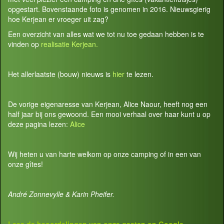
opgestart. Bovenstaande foto is genomen in 2016. Nieuwsgierig
hoe Kerjean er vroeger uit zag?
Een overzicht van alles wat we tot nu toe gedaan hebben is te
vinden op
realisatie Kerjean.
Het allerlaatste (bouw) nieuws is
hier
te lezen.
De vorige eigenaresse van Kerjean, Alice Naour, heeft nog een
half jaar bij ons gewoond. Een mooi verhaal over haar kunt u op
deze pagina lezen:
Alice
Wij heten u van harte welkom op onze camping of in een van
onze gîtes!
André Zonnevylle & Karin Pheifer.
Lees de beoordelingen van onze gasten op
Google