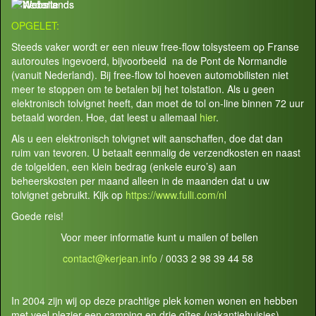
OPGELET:
Steeds vaker wordt er een nieuw free-flow tolsysteem op Franse
autoroutes ingevoerd, bijvoorbeeld na de Pont de Normandie
(vanuit Nederland). Bij free-flow tol hoeven automobilisten niet
meer te stoppen om te betalen bij het tolstation. Als u geen
elektronisch tolvignet heeft, dan moet de tol on-line binnen 72 uur
betaald worden. Hoe, dat leest u allemaal
hier
.
Als u een elektronisch tolvignet wilt aanschaffen, doe dat dan
ruim van tevoren. U betaalt eenmalig de verzendkosten en naast
de tolgelden, een klein bedrag (enkele euro’s) aan
beheerskosten per maand alleen in de maanden dat u uw
tolvignet gebruikt. Kijk op
https://www.fulli.com/nl
Goede reis!
Voor meer informatie kunt u mailen of bellen
contact@kerjean.info
/ 0033 2 98 39 44 58
In 2004 zijn wij op deze prachtige plek komen wonen en hebben
met veel plezier een camping en drie gîtes (vakantiehuisjes)