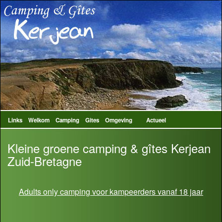
Links
Welkom
Camping
Gites
Omgeving
Actueel
Kleine groene camping & gîtes Kerjean
Zuid-Bretagne
Adults only camping voor kampeerders vanaf 18 jaar