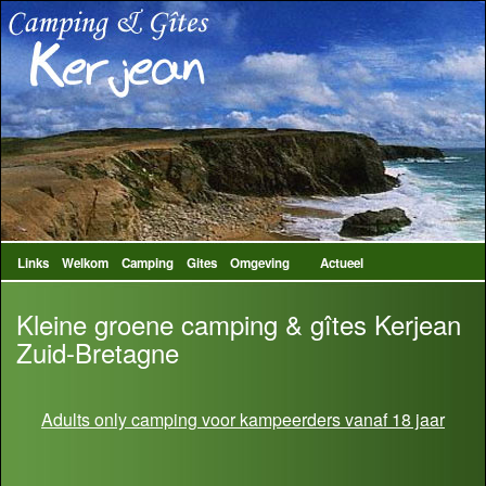
Links
Welkom
Camping
Gites
Omgeving
Actueel
Kleine groene camping & gîtes Kerjean
Zuid-Bretagne
Adults only camping voor kampeerders vanaf 18 jaar