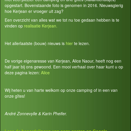
opgestart. Bovenstaande foto is genomen in 2016. Nieuwsgierig
hoe Kerjean er vroeger uit zag?
Een overzicht van alles wat we tot nu toe gedaan hebben is te
vinden op
realisatie Kerjean.
Het allerlaatste (bouw) nieuws is
hier
te lezen.
De vorige eigenaresse van Kerjean, Alice Naour, heeft nog een
half jaar bij ons gewoond. Een mooi verhaal over haar kunt u op
deze pagina lezen:
Alice
Wij heten u van harte welkom op onze camping of in een van
onze gîtes!
André Zonnevylle & Karin Pheifer.
Lees de beoordelingen van onze gasten op
Google