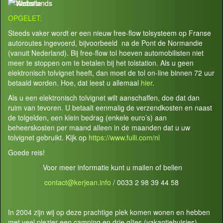
OPGELET:
Steeds vaker wordt er een nieuw free-flow tolsysteem op Franse
autoroutes ingevoerd, bijvoorbeeld na de Pont de Normandie
(vanuit Nederland). Bij free-flow tol hoeven automobilisten niet
meer te stoppen om te betalen bij het tolstation. Als u geen
elektronisch tolvignet heeft, dan moet de tol on-line binnen 72 uur
betaald worden. Hoe, dat leest u allemaal
hier
.
Als u een elektronisch tolvignet wilt aanschaffen, doe dat dan
ruim van tevoren. U betaalt eenmalig de verzendkosten en naast
de tolgelden, een klein bedrag (enkele euro’s) aan
beheerskosten per maand alleen in de maanden dat u uw
tolvignet gebruikt. Kijk op
https://www.fulli.com/nl
Goede reis!
Voor meer informatie kunt u mailen of bellen
contact@kerjean.info
/ 0033 2 98 39 44 58
In 2004 zijn wij op deze prachtige plek komen wonen en hebben
met veel plezier een camping en drie gîtes (vakantiehuisjes)