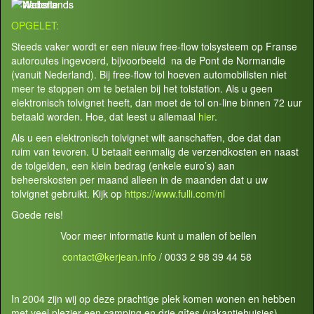
OPGELET:
Steeds vaker wordt er een nieuw free-flow tolsysteem op Franse
autoroutes ingevoerd, bijvoorbeeld na de Pont de Normandie
(vanuit Nederland). Bij free-flow tol hoeven automobilisten niet
meer te stoppen om te betalen bij het tolstation. Als u geen
elektronisch tolvignet heeft, dan moet de tol on-line binnen 72 uur
betaald worden. Hoe, dat leest u allemaal
hier
.
Als u een elektronisch tolvignet wilt aanschaffen, doe dat dan
ruim van tevoren. U betaalt eenmalig de verzendkosten en naast
de tolgelden, een klein bedrag (enkele euro’s) aan
beheerskosten per maand alleen in de maanden dat u uw
tolvignet gebruikt. Kijk op
https://www.fulli.com/nl
Goede reis!
Voor meer informatie kunt u mailen of bellen
contact@kerjean.info
/ 0033 2 98 39 44 58
In 2004 zijn wij op deze prachtige plek komen wonen en hebben
met veel plezier een camping en drie gîtes (vakantiehuisjes)