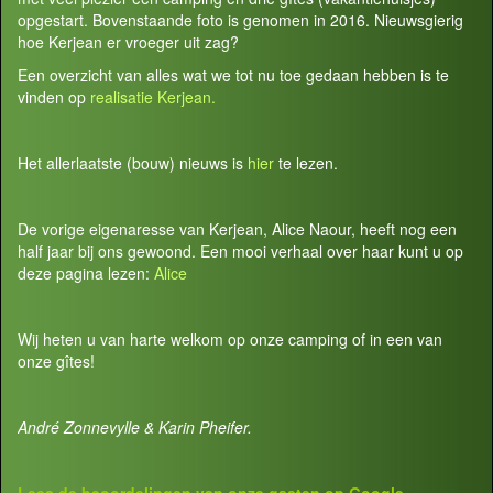
opgestart. Bovenstaande foto is genomen in 2016. Nieuwsgierig
hoe Kerjean er vroeger uit zag?
Een overzicht van alles wat we tot nu toe gedaan hebben is te
vinden op
realisatie Kerjean.
Het allerlaatste (bouw) nieuws is
hier
te lezen.
De vorige eigenaresse van Kerjean, Alice Naour, heeft nog een
half jaar bij ons gewoond. Een mooi verhaal over haar kunt u op
deze pagina lezen:
Alice
Wij heten u van harte welkom op onze camping of in een van
onze gîtes!
André Zonnevylle & Karin Pheifer.
Lees de beoordelingen van onze gasten op
Google