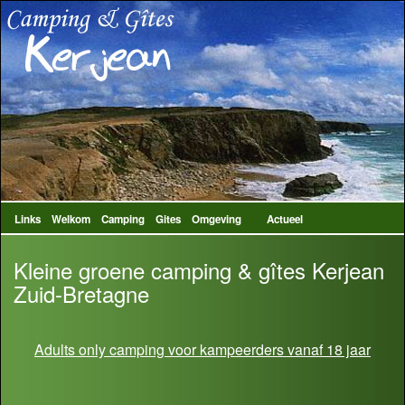
Links
Welkom
Camping
Gites
Omgeving
Actueel
Kleine groene camping & gîtes Kerjean
Zuid-Bretagne
Adults only camping voor kampeerders vanaf 18 jaar