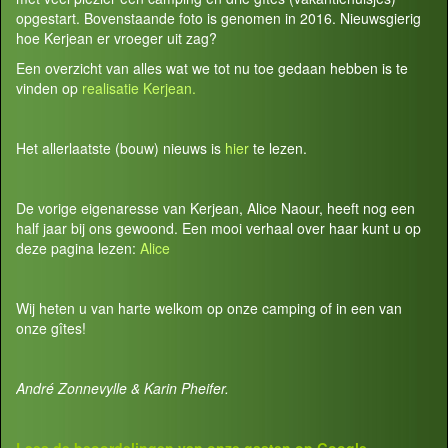
opgestart. Bovenstaande foto is genomen in 2016. Nieuwsgierig
hoe Kerjean er vroeger uit zag?
Een overzicht van alles wat we tot nu toe gedaan hebben is te
vinden op
realisatie Kerjean.
Het allerlaatste (bouw) nieuws is
hier
te lezen.
De vorige eigenaresse van Kerjean, Alice Naour, heeft nog een
half jaar bij ons gewoond. Een mooi verhaal over haar kunt u op
deze pagina lezen:
Alice
Wij heten u van harte welkom op onze camping of in een van
onze gîtes!
André Zonnevylle & Karin Pheifer.
Lees de beoordelingen van onze gasten op
Google