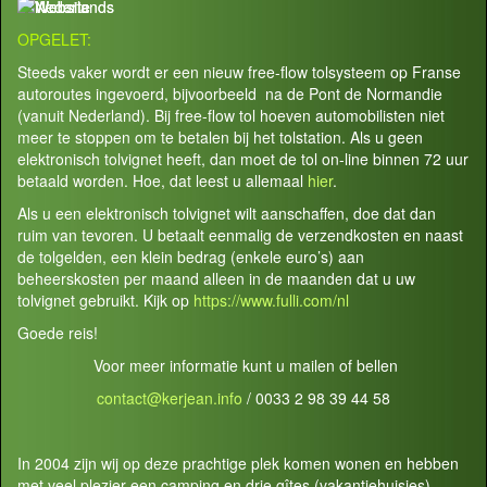
OPGELET:
Steeds vaker wordt er een nieuw free-flow tolsysteem op Franse
autoroutes ingevoerd, bijvoorbeeld na de Pont de Normandie
(vanuit Nederland). Bij free-flow tol hoeven automobilisten niet
meer te stoppen om te betalen bij het tolstation. Als u geen
elektronisch tolvignet heeft, dan moet de tol on-line binnen 72 uur
betaald worden. Hoe, dat leest u allemaal
hier
.
Als u een elektronisch tolvignet wilt aanschaffen, doe dat dan
ruim van tevoren. U betaalt eenmalig de verzendkosten en naast
de tolgelden, een klein bedrag (enkele euro’s) aan
beheerskosten per maand alleen in de maanden dat u uw
tolvignet gebruikt. Kijk op
https://www.fulli.com/nl
Goede reis!
Voor meer informatie kunt u mailen of bellen
contact@kerjean.info
/ 0033 2 98 39 44 58
In 2004 zijn wij op deze prachtige plek komen wonen en hebben
met veel plezier een camping en drie gîtes (vakantiehuisjes)