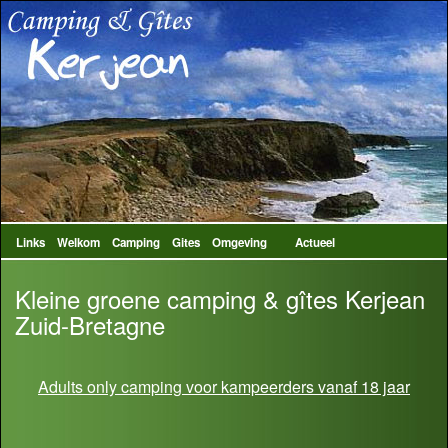
Links
Welkom
Camping
Gites
Omgeving
Actueel
Kleine groene camping & gîtes Kerjean
Zuid-Bretagne
Adults only camping voor kampeerders vanaf 18 jaar