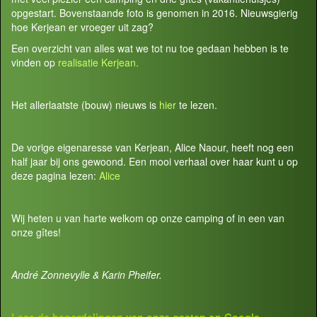
opgestart. Bovenstaande foto is genomen in 2016. Nieuwsgierig
hoe Kerjean er vroeger uit zag?
Een overzicht van alles wat we tot nu toe gedaan hebben is te
vinden op
realisatie Kerjean.
Het allerlaatste (bouw) nieuws is
hier
te lezen.
De vorige eigenaresse van Kerjean, Alice Naour, heeft nog een
half jaar bij ons gewoond. Een mooi verhaal over haar kunt u op
deze pagina lezen:
Alice
Wij heten u van harte welkom op onze camping of in een van
onze gîtes!
André Zonnevylle & Karin Pheifer.
Lees de beoordelingen van onze gasten op
Google