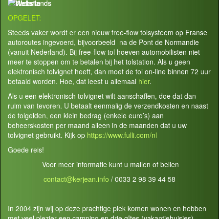
OPGELET:
Steeds vaker wordt er een nieuw free-flow tolsysteem op Franse
autoroutes ingevoerd, bijvoorbeeld na de Pont de Normandie
(vanuit Nederland). Bij free-flow tol hoeven automobilisten niet
meer te stoppen om te betalen bij het tolstation. Als u geen
elektronisch tolvignet heeft, dan moet de tol on-line binnen 72 uur
betaald worden. Hoe, dat leest u allemaal
hier
.
Als u een elektronisch tolvignet wilt aanschaffen, doe dat dan
ruim van tevoren. U betaalt eenmalig de verzendkosten en naast
de tolgelden, een klein bedrag (enkele euro’s) aan
beheerskosten per maand alleen in de maanden dat u uw
tolvignet gebruikt. Kijk op
https://www.fulli.com/nl
Goede reis!
Voor meer informatie kunt u mailen of bellen
contact@kerjean.info
/ 0033 2 98 39 44 58
In 2004 zijn wij op deze prachtige plek komen wonen en hebben
met veel plezier een camping en drie gîtes (vakantiehuisjes)