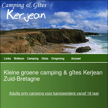
Links
Welkom
Camping
Gites
Omgeving
Actueel
Kleine groene camping & gîtes Kerjean
Zuid-Bretagne
Adults only camping voor kampeerders vanaf 18 jaar