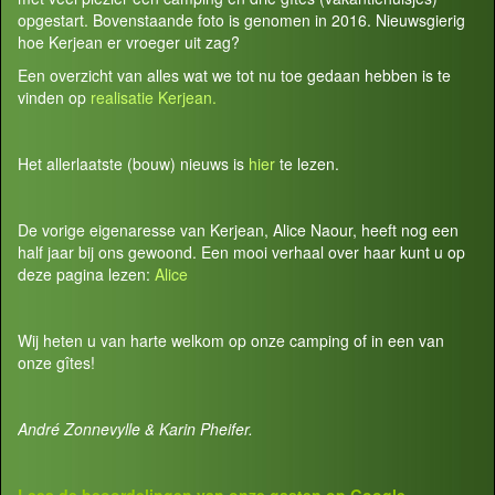
opgestart. Bovenstaande foto is genomen in 2016. Nieuwsgierig
hoe Kerjean er vroeger uit zag?
Een overzicht van alles wat we tot nu toe gedaan hebben is te
vinden op
realisatie Kerjean.
Het allerlaatste (bouw) nieuws is
hier
te lezen.
De vorige eigenaresse van Kerjean, Alice Naour, heeft nog een
half jaar bij ons gewoond. Een mooi verhaal over haar kunt u op
deze pagina lezen:
Alice
Wij heten u van harte welkom op onze camping of in een van
onze gîtes!
André Zonnevylle & Karin Pheifer.
Lees de beoordelingen van onze gasten op
Google