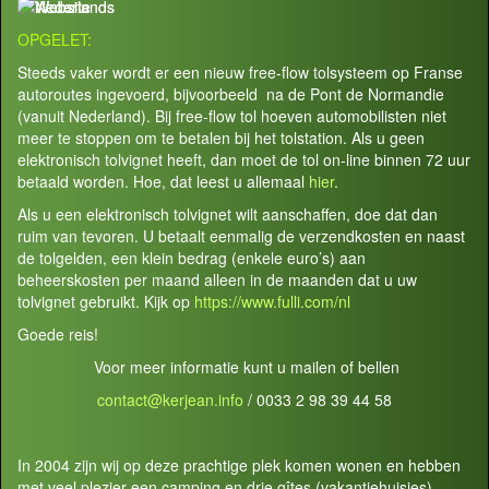
OPGELET:
Steeds vaker wordt er een nieuw free-flow tolsysteem op Franse
autoroutes ingevoerd, bijvoorbeeld na de Pont de Normandie
(vanuit Nederland). Bij free-flow tol hoeven automobilisten niet
meer te stoppen om te betalen bij het tolstation. Als u geen
elektronisch tolvignet heeft, dan moet de tol on-line binnen 72 uur
betaald worden. Hoe, dat leest u allemaal
hier
.
Als u een elektronisch tolvignet wilt aanschaffen, doe dat dan
ruim van tevoren. U betaalt eenmalig de verzendkosten en naast
de tolgelden, een klein bedrag (enkele euro’s) aan
beheerskosten per maand alleen in de maanden dat u uw
tolvignet gebruikt. Kijk op
https://www.fulli.com/nl
Goede reis!
Voor meer informatie kunt u mailen of bellen
contact@kerjean.info
/ 0033 2 98 39 44 58
In 2004 zijn wij op deze prachtige plek komen wonen en hebben
met veel plezier een camping en drie gîtes (vakantiehuisjes)