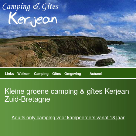
Links
Welkom
Camping
Gites
Omgeving
Actueel
Kleine groene camping & gîtes Kerjean
Zuid-Bretagne
Adults only camping voor kampeerders vanaf 18 jaar