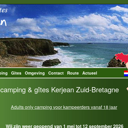
ping
Gites
Omgeving
Contact
Route
Actueel
 camping & gîtes Kerjean Zuid-Bretagne
Adults only camping voor kampeerders vanaf 18 jaar
Wij zijn weer geopend van 1 mei tot 12 september 2026