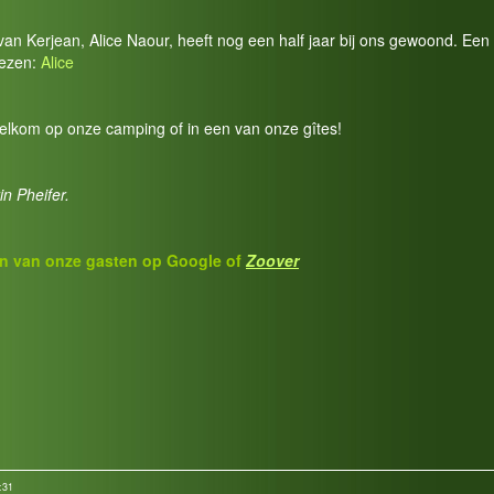
an Kerjean, Alice Naour, heeft nog een half jaar bij ons gewoond. Een
lezen:
Alice
welkom op onze camping of in een van onze gîtes!
n Pheifer.
n van onze gasten op
Google of
Z
o
over
:31