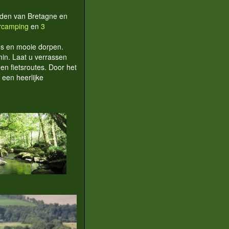
uiden van Bretagne en
r
camping
en
3
jes en mooie dorpen.
min. Laat u verrassen
en fietsroutes. Door het
 een heerlijke