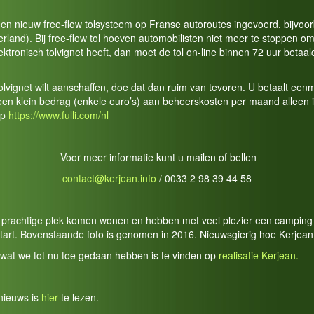
een nieuw free-flow tolsysteem op Franse autoroutes ingevoerd, bijvoo
land). Bij free-flow tol hoeven automobilisten niet meer te stoppen om 
lektronisch tolvignet heeft, dan moet de tol on-line binnen 72 uur betaa
tolvignet wilt aanschaffen, doe dat dan ruim van tevoren. U betaalt ee
 een klein bedrag (enkele euro’s) aan beheerskosten per maand alleen
op
https://www.fulli.com/nl
Voor meer informatie kunt u mailen of bellen
contact@kerjean.info
/ 0033 2 98 39 44 58
ze prachtige plek komen wonen en hebben met veel plezier een camping 
tart. Bovenstaande foto is genomen in 2016. Nieuwsgierig hoe Kerjean 
 wat we tot nu toe gedaan hebben is te vinden op
realisatie Kerjean.
nieuws is
hier
te lezen.