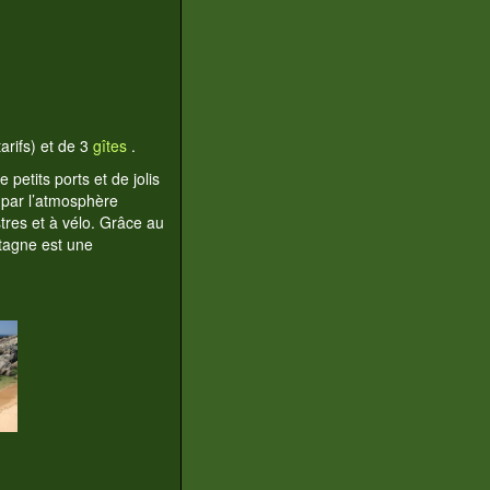
tarifs) et de 3
gîtes
.
etits ports et de jolis
 par l’atmosphère
res et à vélo. Grâce au
etagne est une