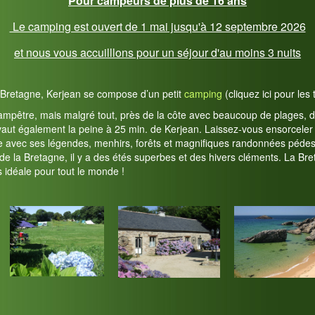
Pour campeurs de plus de 16 ans
Le camping est ouvert de 1 mai jusqu'à 12 septembre 2026
et nous vous accuilllons pour un séjour d'au moins 3 nuits
a Bretagne, Kerjean se compose d’un petit
camping
(cliquez ici pour les 
mpêtre, mais malgré tout, près de la côte avec beaucoup de plages, de p
s vaut également la peine à 25 min. de Kerjean. Laissez-vous ensorceler
e avec ses légendes, menhirs, forêts et magnifiques randonnées pédest
de la Bretagne, il y a des étés superbes et des hivers cléments. La Br
 idéale pour tout le monde !