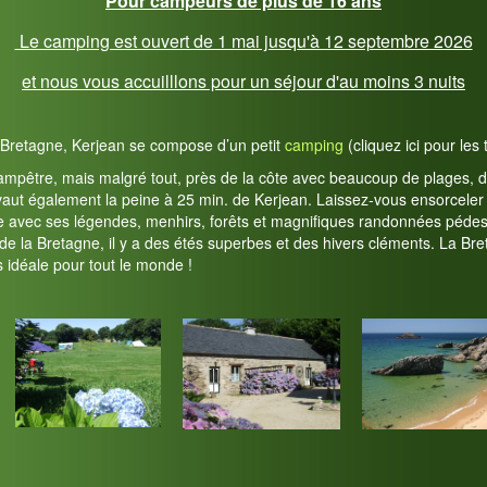
Pour campeurs de plus de 16 ans
Le camping est ouvert de 1 mai jusqu'à 12 septembre 2026
et nous vous accuilllons pour un séjour d'au moins 3 nuits
a Bretagne, Kerjean se compose d’un petit
camping
(cliquez ici pour les 
mpêtre, mais malgré tout, près de la côte avec beaucoup de plages, de p
s vaut également la peine à 25 min. de Kerjean. Laissez-vous ensorceler
e avec ses légendes, menhirs, forêts et magnifiques randonnées pédest
de la Bretagne, il y a des étés superbes et des hivers cléments. La Br
 idéale pour tout le monde !