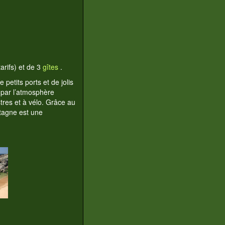
tarifs) et de 3
gîtes
.
etits ports et de jolis
 par l’atmosphère
res et à vélo. Grâce au
etagne est une