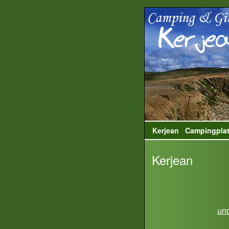
Kerjean
Campingpla
Kerjean
und