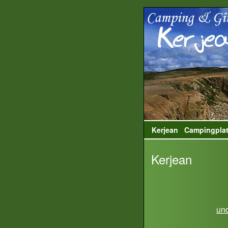
Kerjean
Campingpla
Kerjean
und