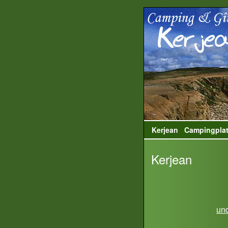
Kerjean
Campingpla
Kerjean
und