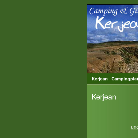
Kerjean
Campingpla
Kerjean
und