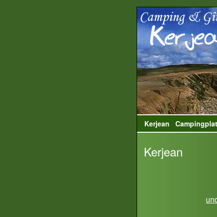
Kerjean
Campingpla
Kerjean
und